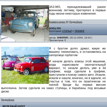
ЗАЗ-965, принадлежавший ранее
военному летчику, претерпел в первые
годы жизни некоторые изменения.
Комментарии (0)
Подробнее
БОЕЦ 555
Категория:
СТАТЬИ
»
ТЮНИНГ
автор:
SHKIPER
| 30-12-2004, 19:43 |
Просмотров: 0
Я с братом долго думал, какую же
машину тюнинговать, и остановились на
запорожце горбатом.
И начали делать эскизы этой машинки,
когда нарисовали окончательный
вариант, то начали делать уже в 3d
графике, когда сделали в графике,
приступили к поиску самого авто. Искали,
искали и нашли, конечно, не в идеале, но
счастье в том, что он практически не
гнилой. Вроде бы первая миссия
выполнена. Затем сделали на заказ ступицы, и барабаны под восьмые
диски.
Подробнее
ЖЕЛЕЗНЫЙ КАПУТ