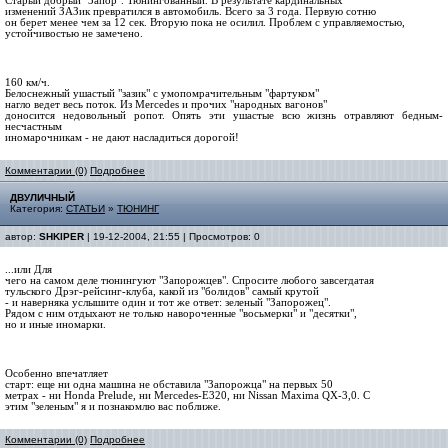
Старый добрый "Запор". Тюнингованный. В результате кардинальных
изменений ЗАЗик превратился в автомобиль. Всего за 3 года. Первую сотню
он берет менее чем за 12 сек. Вторую пока не осилил. Проблем с управляемостью,
устойчивостью не замечено.
160 км/ч.
Белоснежный ушастый "зазик" с умопомрачительным "фартуком"
нагло ведет весь поток. Из Mercedes и прочих "народных вагонов"
доносится недовольный ропот. Опять эти ушастые всю жизнь отравляют бедным-
несчастным
иномарочникам - не дают насладиться дорогой!
Комментарии (0)
Подробнее
ДВУЛИЧНЫЙ
Категория:
СТАТЬИ
»
ТЮНИНГ
автор:
SHKIPER
| 19-12-2004, 21:55 | Просмотров: 0
...или Для
чего на самом деле тюнингуют "Запорожцев". Спросите любого завсегдатая
тульского Дрэг-рейсинг-клуба, какой из "болидов" самый крутой
- и наверняка услышите один и тот же ответ: зеленый "Запорожец".
Рядом с ним отдыхают не только навороченные "восьмерки" и "десятки",
но и иные иномарки.
Особенно впечатляет
старт: еще ни одна машина не обставила "Запорожца" на первых 50
метрах - ни Honda Prelude, ни Mercedes-E320, ни Nissan Maxima QX-3,0. С
этим "зеленым" я и познакомлю вас поближе.
Комментарии (0)
Подробнее