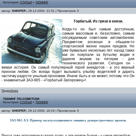
Категория:
СТАТЬИ
»
ТЮНИНГ
автор:
SHKIPER
| 28-12-2004, 21:51 | Просмотров: 0
Горбатый. Из грязи в князи.
Когда-то он был самым доступным,
самым массовым и, безусловно, самым
обсуждаемым советским автомобилем.
Предметом роскоши в обьщем-то
спартанской жизни наших предков. Но
уже буквально несколько лет назад таких
как он покупали за бутылку водки и
дарили внукам за пятерки - для
технического развития. Сегодня он -
живая история. Он самый популярный герой анекдотов - а это верный
признак любви. Он всегда будет вызывать улыбку водителей и дарить
частичку радости унылым прохожим. Иначе быть и не может, потому что Он
- знаменитый ЗАЗ-965 - «Горбатый Запорожец»!
Подробнее
ТЮНИНГ ПО-СОВЕТСКИ
Категория:
СТАТЬИ
»
ТЮНИНГ
автор:
SHKIPER
| 28-12-2004, 18:19 | Просмотров: 0
ЗАЗ-965 АЭ. Пример эксплуатационного тюнинга доперестроечных времен.
Иногда даже затрудняешься сказать точно, о чем пишешь больше - о самом автомобиле