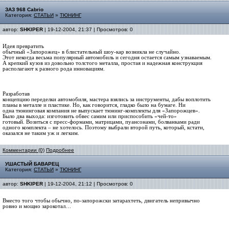
ЗАЗ 968 Cabrio
Категория:
СТАТЬИ
»
ТЮНИНГ
автор:
SHKIPER
| 19-12-2004, 21:37 | Просмотров: 0
Идея превратить
обычный «Запорожец» в блистательный шоу-кар возникла не случайно.
Этот некогда весьма популярный автомобиль и сегодня остается самым узнаваемым.
А крепкий кузов из довольно толстого металла, простая и надежная конструкция
располагают к разного рода инновациям.
Разработав
концепцию переделки автомобиля, мастера взялись за инструменты, дабы воплотить
планы в металле и пластике. Но, как говорится, гладко было на бумаге. Ни
одна тюнинговая компания не выпускает тюнинг-комплекты для «Запорожцев».
Было два выхода: изготовить обвес самим или приспособить «чей-то»
готовый. Возиться с пресс-формами, матрицами, пуансонами, болванками ради
одного комплекта – не хотелось. Поэтому выбрали второй путь, который, кстати,
оказался не таким уж и легким.
Комментарии (0)
Подробнее
УШАСТЫЙ БАВАРЕЦ
Категория:
СТАТЬИ
»
ТЮНИНГ
автор:
SHKIPER
| 19-12-2004, 21:12 | Просмотров: 0
Вместо того чтобы обычно, по-запорожски затарахтеть, двигатель непривычно
ровно и мощно зарокотал…