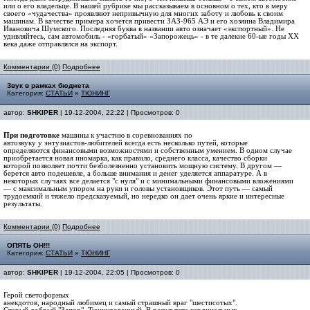
или о его владельце. В нашей рубрике мы рассказываем в основном о тех, кто в меру
своего «чудачества» проявляют непривычную для многих заботу и любовь к своим
машинам. В качестве примера хочется привести ЗАЗ-965 АЭ и его хозяина Владимира
Ивановича Шумского. Последняя буква в названии авто означает «экспортный». Не
удивляйтесь, сам автомобиль - «горбатый» «Запорожець» - в те далекие 60-ые годы ХХ
века даже отправлялся на экспорт.
Комментарии (0)
Подробнее
Звук в рамках бюджета
Категория:
СТАТЬИ
»
ТЮНИНГ
автор:
SHKIPER
| 19-12-2004, 22:22 | Просмотров: 0
При подготовке
машины к участию в соревнованиях по
автозвуку у энтузиастов-любителей всегда есть несколько путей, которые
определяются финансовыми возможностями и собственным умением. В одном случае
приобретается новая иномарка, как правило, среднего класса, качество сборки
которой позволяет почти безболезненно установить мощную систему. В другом —
берется авто подешевле, а больше внимания и денег уделяется аппаратуре. А в
некоторых случаях все делается "с нуля" и с минимальными финансовыми вложениями
— с максимальным упором на руки и головы установщиков. Этот путь — самый
трудоемкий и тяжело предсказуемый, но нередко он дает очень яркие и интересные
результаты.
Комментарии (0)
Подробнее
ОПЯТЬ ОН!!!
Категория:
СТАТЬИ
»
ТЮНИНГ
автор:
SHKIPER
| 19-12-2004, 22:05 | Просмотров: 0
Герой светофорных
анекдотов, народный любимец и самый страшный враг "шестисотых".