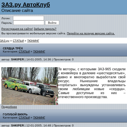
ЗАЗ.ру АвтоКлуб
Описание сайта
Логин:
Пароль:
Регистрация на сайте!
Забыли пароль?
Вы просматриваете мобильную версию сайта.
Перейти на полную версию сайта.
ЗАЗ.ру
»
СТАТЬИ
»
ТЮНИНГ
СЕРДЦА ТРЁХ
Категория:
СТАТЬИ
»
ТЮНИНГ
автор:
SHKIPER
| 14-01-2005, 14:36 | Просмотров: 0
Те моторы, с которыми ЗАЗ-965 сходили
с конвейера в далекие «шестидесятые»,
давно и многократно выработали свой
ресурс. Нынешние владельцы
«горбатых» вынуждены устанавливать
своим любимцам новые «сердца».
Самые доступные из них –
отечественного производства.
Подробнее
ГОЛУБОЙ ВИХРЬ
Категория:
СТАТЬИ
»
ТЮНИНГ
автор:
SHKIPER
| 12-01-2005, 14:48 | Просмотров: 0