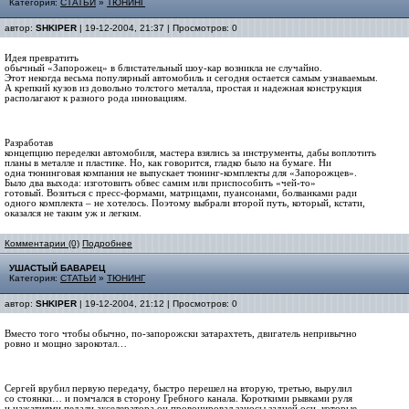
Категория:
СТАТЬИ
»
ТЮНИНГ
автор:
SHKIPER
| 19-12-2004, 21:37 | Просмотров: 0
Идея превратить
обычный «Запорожец» в блистательный шоу-кар возникла не случайно.
Этот некогда весьма популярный автомобиль и сегодня остается самым узнаваемым.
А крепкий кузов из довольно толстого металла, простая и надежная конструкция
располагают к разного рода инновациям.
Разработав
концепцию переделки автомобиля, мастера взялись за инструменты, дабы воплотить
планы в металле и пластике. Но, как говорится, гладко было на бумаге. Ни
одна тюнинговая компания не выпускает тюнинг-комплекты для «Запорожцев».
Было два выхода: изготовить обвес самим или приспособить «чей-то»
готовый. Возиться с пресс-формами, матрицами, пуансонами, болванками ради
одного комплекта – не хотелось. Поэтому выбрали второй путь, который, кстати,
оказался не таким уж и легким.
Комментарии (0)
Подробнее
УШАСТЫЙ БАВАРЕЦ
Категория:
СТАТЬИ
»
ТЮНИНГ
автор:
SHKIPER
| 19-12-2004, 21:12 | Просмотров: 0
Вместо того чтобы обычно, по-запорожски затарахтеть, двигатель непривычно
ровно и мощно зарокотал…
Сергей врубил первую передачу, быстро перешел на вторую, третью, вырулил
со стоянки… и помчался в сторону Гребного канала. Короткими рывками руля
и нажатиями педали акселератора он провоцировал заносы задней оси, которые