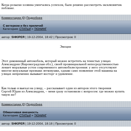
Когда розыски хозяина увенчались успехом, было решено рассмотреть эксклюзивчик
поближе.
Комментарии (0)
Подробнее
С ветерком и без приличий
Категория:
СТАТЬИ
»
ТЮНИНГ
автор:
SHKIPER
| 19-12-2004, 18:42 | Просмотров: 0
Эмоции
Этот диковинный автомобиль, который можно встретить на тенистых улицах
Александрии (Кировоградская обл.), своей провинциальной непосредственностью
ломает моральные устои современного автомобилестроения: у него отсутствуют
многие визуальные признаки легковушки, однако само появление этой машины на
улицах непременно вызывает восторг и удивление.
Как только я выехал на улицу, – рассказывает один из авторов этого творения
Сергей Юдин из Александрии, – меня сразу остановили с вопросом: где можно купить
такую же?
Комментарии (0)
Подробнее
Обманчивая внешность
Категория:
СТАТЬИ
»
ТЮНИНГ
автор:
SHKIPER
| 19-12-2004, 18:16 | Просмотров: 0