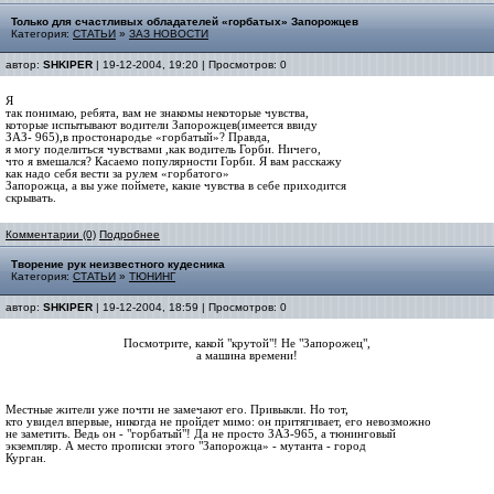
Только для счастливых обладателей «горбатых» Запорожцев
Категория:
СТАТЬИ
»
ЗАЗ НОВОСТИ
автор:
SHKIPER
| 19-12-2004, 19:20 | Просмотров: 0
Я
так понимаю, ребята, вам не знакомы некоторые чувства,
которые испытывают водители Запорожцев(имеется ввиду
ЗАЗ- 965),в простонародье «горбатый»? Правда,
я могу поделиться чувствами ,как водитель Горби. Ничего,
что я вмешался? Касаемо популярности Горби. Я вам расскажу
как надо себя вести за рулем «горбатого»
Запорожца, а вы уже поймете, какие чувства в себе приходится
скрывать.
Комментарии (0)
Подробнее
Творение рук неизвестного кудесника
Категория:
СТАТЬИ
»
ТЮНИНГ
автор:
SHKIPER
| 19-12-2004, 18:59 | Просмотров: 0
Посмотрите, какой "крутой"! Не "Запорожец",
а машина времени!
Местные жители уже почти не замечают его. Привыкли. Но тот,
кто увидел впервые, никогда не пройдет мимо: он притягивает, его невозможно
не заметить. Ведь он - "горбатый"! Да не просто ЗАЗ-965, а тюнинговый
экземпляр. А место прописки этого "Запорожца» - мутанта - город
Курган.