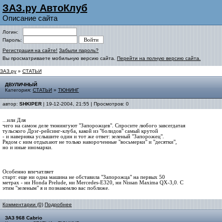
ЗАЗ.ру АвтоКлуб
Описание сайта
Логин:
Пароль:
Регистрация на сайте!
Забыли пароль?
Вы просматриваете мобильную версию сайта.
Перейти на полную версию сайта.
ЗАЗ.ру
»
СТАТЬИ
ДВУЛИЧНЫЙ
Категория:
СТАТЬИ
»
ТЮНИНГ
автор:
SHKIPER
| 19-12-2004, 21:55 | Просмотров: 0
...или Для
чего на самом деле тюнингуют "Запорожцев". Спросите любого завсегдатая
тульского Дрэг-рейсинг-клуба, какой из "болидов" самый крутой
- и наверняка услышите один и тот же ответ: зеленый "Запорожец".
Рядом с ним отдыхают не только навороченные "восьмерки" и "десятки",
но и иные иномарки.
Особенно впечатляет
старт: еще ни одна машина не обставила "Запорожца" на первых 50
метрах - ни Honda Prelude, ни Mercedes-E320, ни Nissan Maxima QX-3,0. С
этим "зеленым" я и познакомлю вас поближе.
Комментарии (0)
Подробнее
ЗАЗ 968 Cabrio