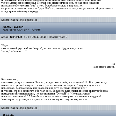
тут же легко корректировал. Петляя, мы выскочили на лед, где хозяин машины
позволил себе утопить "газ" в пол. В лобовое стекло с нереальной
скоростью полетела снежная буря. Рыбаки, сидевшие на льду, не успевали оборачиваться
вслед красно-белому снаряду.
Комментарии (0)
Подробнее
Желтый дьявол
Категория:
СТАТЬИ
»
ТЮНИНГ
автор:
SHKIPER
| 19-12-2004, 20:49 | Просмотров: 0
"Едет
как-то новый русский на "мерсе", топит педаль. Вдруг видит - его
"запор" обгоняет…"
Из
народного эпоса.
Как известно,
анекдоты растут из жизни. Так вот, представьте себе, я это видел! По Костромскому
шоссе на хорошей скорости шло в ряд несколько иномарок. И вдруг случилось
небывалое. В левом ряду нарисовался ядовито-желтый "Запорожец"
и, треща, словно вертолет, обогнал всех. Гордость владельцев иномарок потребовала
немедленной сатисфакции, но все попытки "Опелей" и "Фольксвагенов"
нагнать реактивный ЗАЗ-мобиль с московскими номерами окончились неудачей.
Уже через пару минут он превратился в желтую точку на горизонте.
Комментарии (0)
Подробнее
152,1 дБ