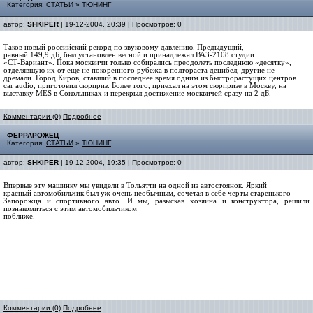
Категория:
СТАТЬИ
»
ТЮНИНГ
автор:
SHKIPER
| 19-12-2004, 20:39 | Просмотров: 0
Таков новый российский рекорд по звуковому давлению. Предыдущий,
равный 149,9 дБ, был установлен весной и принадлежал ВАЗ-2108 студии
«СТ-Вариант». Пока москвичи только собирались преодолеть последнюю «десятку»,
отделявшую их от еще не покоренного рубежа в полтораста децибел, другие не
дремали. Город Киров, ставший в последнее время одним из быстрорастущих центров
car audio, приготовил сюрприз. Более того, приехал на этом сюрпризе в Москву, на
выставку MES в Сокольниках и перекрыл достижение москвичей сразу на 2 дБ.
Комментарии (0)
Подробнее
ФЕРРАРОЖЕЦ
Категория:
СТАТЬИ
»
ТЮНИНГ
автор:
SHKIPER
| 19-12-2004, 19:35 | Просмотров: 0
Впервые эту машинку мы увидели в Тольятти на одной из автостоянок. Яркий
красный автомобильчик был уж очень необычным, сочетая в себе черты старенького
Запорожца и спортивного авто. И мы, разыскав хозяина и конструктора, решили
познакомиться с этим автомобильчиком
поближе.
Комментарии (0)
Подробнее