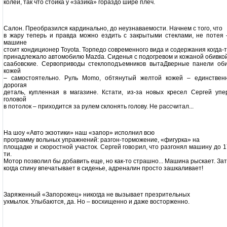
колеи, так что стойка у «зазика» гораздо шире плеч.
Салон. Преобразился кардинально, до неузнаваемости. Начнем с того, что
в жару теперь и правда можно ездить с закрытыми стеклами, не потея 
машине
стоит кондиционер Toyota. Торпедо современного вида и содержания когда-
принадлежало автомобилю Mazda. Сиденья с подогревом и кожаной обивко
саабовские. Сервоприводы стеклоподъемников вытаДверные панели об
кожей
– самостоятельно. Руль Momo, обтянутый желтой кожей – единствен
дорогая
деталь, купленная в магазине. Кстати, из-за новых кресел Сергей упе
головой
в потолок – приходится за рулем склонять голову. Не рассчитал...
На шоу «Авто экзотики» наш «запор» исполнил всю
программу вольных упражнений: разгон-торможение, «фигурка» на
площадке и скоростной участок. Сергей говорил, что разгонял машину до 1
ти.
Мотор позволил бы добавить еще, но как-то страшно... Машина рыскает. Зат
когда спину впечатывает в сиденье, адреналин просто зашкаливает!
Заряженный «Запорожец» никогда не вызывает презрительных
ухмылок. Улыбаются, да. Но – восхищенно и даже восторженно.