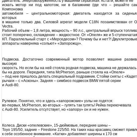
Двигатель. Энерговооруженность у машинки серьезная. Кстати, можете не
искать мотор ни под капотом, ни в багажнике (где что – решайте сам
Компоновка
автомобиля – центральномоторная: двигатель находится за сиденья
которых
в машине только два. Силовой агрегат модели C18N позаимствован от O
Vectra.
Рабочий объем – 1,8 литра, мощность – 90 л.с., центральный впрыск топлива
стоит поперечно, охлаждение – жидкостное. От «Опеля» же и 5-ступенчата
КП. Параллельный старт с «Мерседесом»? Почему бы и нет?! Двухлитровы
аппараты наверняка «сольют» «Запорожцу».
Подвеска. Достаточно современный мотор позволяет машине развив
высокую
скорость. Но если бы на ней стояла родная подвеска, машина не держалась
бы на дороге. Передняя, типа McPherson, раньше стояла на «Опеле»
– под нее пришлось делать специальный подрамник. Стойки сняты с «Кадет
рычаги – с «Асконы». Задняя – симбиоз подвесок BMW пятой серии
и Audi-80.
Рулевое. Понятно, что и здесь «запорожские» узлы не годятся:
во-первых, McPherson, во-вторых – гулять так гулять! Рейка перекочевала
с Audi-80. Усилитель отсутствует, но «запору» он и не нужен.
Колеса. Диски «опелевские», 15-дюймовые, передние шины –
Toyo 195/50, задние – Firestone 225/50. На таких наш красавец сможет привл
к себе особенное внимание. «Катки» добавляют ширины к 170 см