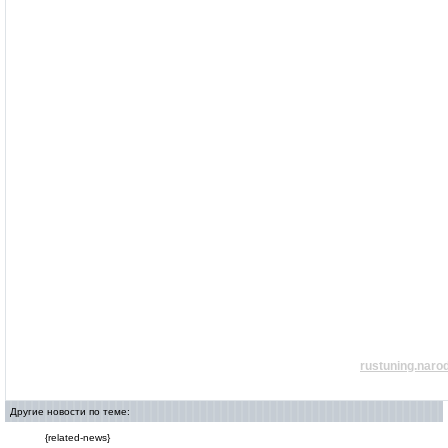
rustuning.narod
Другие новости по теме:
{related-news}