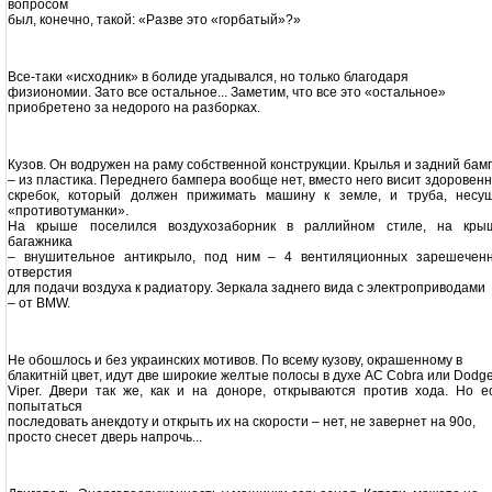
вопросом
был, конечно, такой: «Разве это «горбатый»?»
Все-таки «исходник» в болиде угадывался, но только благодаря
физиономии. Зато все остальное... Заметим, что все это «остальное»
приобретено за недорого на разборках.
Кузов. Он водружен на раму собственной конструкции. Крылья и задний бам
– из пластика. Переднего бампера вообще нет, вместо него висит здоровен
скребок, который должен прижимать машину к земле, и труба, несу
«противотуманки».
На крыше поселился воздухозаборник в раллийном стиле, на кры
багажника
– внушительное антикрыло, под ним – 4 вентиляционных зарешечен
отверстия
для подачи воздуха к радиатору. Зеркала заднего вида с электроприводами
– от BMW.
Не обошлось и без украинских мотивов. По всему кузову, окрашенному в
блакитнiй цвет, идут две широкие желтые полосы в духе AC Cobra или Dodg
Viper. Двери так же, как и на доноре, открываются против хода. Но е
попытаться
последовать анекдоту и открыть их на скорости – нет, не завернет на 90о,
просто снесет дверь напрочь...