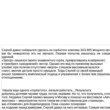
Сергей давно собирался сделать из горбатого хлюпика ЗАЗ-965 мощного кач
как бы невероятно это ни звучало. Первая попытка оказалась не слиш
удачной.
«Запор» лишился своего знаменитого горба, превратившись в кабриолет,
и приобрел «шкодовский» мотор. Однако его вид по-прежнему вызывал
улыбки: при полном отсутствии «верха» слишком массивным казался
«низ», многие детали просто смущали. Тогда Сергей со своей командой
решил применить комплексный подход и упражнения с более чем серьезн
отягощениями.
Нашли еще одного «горбатого», начали работать... Результата
добились долгими часами труда, потом, нервами. Но то, что получилось, сто
того. Недавно Сергей привез машину в Москву и показал на фестивале «Авт
экзотика» – мероприятии почти таком же ответственном для «тюнеров»,
как «Олимпия» для бодибилдеров. Пока «зазик» позировал
на подиуме перед камерами, Сергей давал за него интервью. Самым частым