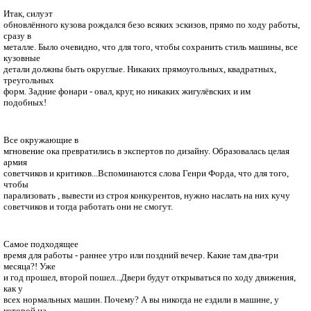
Итак, силуэт
обновлённого кузова рождался безо всяких эскизов, прямо по ходу работы,
сразу в
металле. Было очевидно, что для того, чтобы сохранить стиль машины, все
кузовные
детали должны быть округлые. Никаких прямоугольных, квадратных,
треугольных
форм. Задние фонари - овал, круг, но никаких жигулёвских и им
подобных!
Все окружающие в
мгновение ока превратились в экспертов по дизайну. Образовалась целая
армия
советчиков и критиков...Вспоминаются слова Генри Форда, что для того,
чтобы
парализовать , вывести из строя конкурентов, нужно наслать на них кучу
советчиков и тогда работать они не смогут.
Самое подходящее
время для работы - раннее утро или поздний вечер. Какие там два-три
месяца?! Уже
и год прошел, второй пошел...Двери будут открываться по ходу движения,
как у
всех нормальных машин. Почему? А вы никогда не ездили в машине, у
которой на