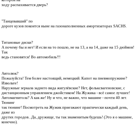
ходу распахивается дверь?
"Танцевавший" по
дороге кузов покоится ныне на газонаполненных амортизаторах SACHS.
Титановые диски?
А почему бы и нет! И если на то пошло, не на 13, а на 14, даже на 15 дюймов!
Так
ведь становятся! Во автомобиль!!!
Автолюк?
Пожалуйста! Тем более настоящий, немецкий. Капот на пневмопружине?
Извольте!
Наружные зеркала заднего вида жигулёвские? Нет, фольксвагеновские, с
дистанционным управлением джойстиком! На Жужика - всё самое лучшее!
Автомагнитола? А как же! Ну и что, не важно, что машине - почти 40 лет.
Тюнинг
так тюнинг! Посмотреть на Жужик приезжают практически каждый день,
даже из
других городов...Да, дружище, ты так знаменитым будешь! (Это я о машине,
конечно).