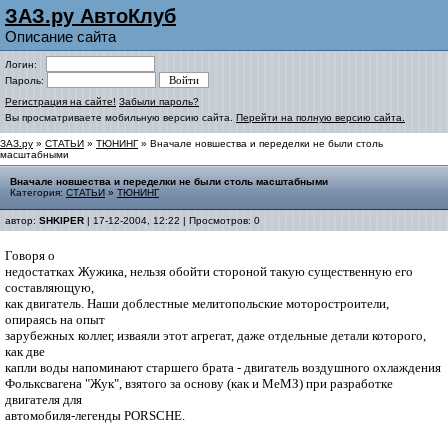
ЗАЗ.ру АвтоКлуб
Описание сайта
Логин:
Пароль:
Регистрация на сайте!
Забыли пароль?
Вы просматриваете мобильную версию сайта.
Перейти на полную версию сайта.
ЗАЗ.ру
»
СТАТЬИ
»
ТЮНИНГ
» Вначале новшества и переделки не были столь
масштабными
Вначале новшества и переделки не были столь масштабными
Категория:
СТАТЬИ
»
ТЮНИНГ
автор:
SHKIPER
| 17-12-2004, 12:22 | Просмотров: 0
Говоря о
недостатках Жужика, нельзя обойти стороной такую существенную его
составляющую,
как двигатель. Наши доблестные мелитопольские моторостроители,
опираясь на опыт
зарубежных коллег, изваяли этот агрегат, даже отдельные детали которого,
как две
капли воды напоминают старшего брата - двигатель воздушного охлаждения
Фольксвагена "Жук", взятого за основу (как и МеМЗ) при разработке
двигателя для
автомобиля-легенды PORSCHE.