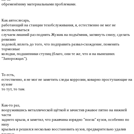
обременённму материальными проблемами.
Как автослесарь,
работающий на станции техобслуживания, я, естественно не мог не
воспользоваться
случаем лишний раз поднять Жужик на подъёмник, заглянуть снизу, сделать
ревизию
ходовой, вплоть до того, что подправить развал-схождение, поменять
тормозные
колодки, подшипники ступиц (благо, они те же, что и на нынешних
"Запорожцах").
То есть,
естественно, я не мог не заметить следы коррозии, коварно проступающие на
кузове
то тут, то там.
Как-то раз,
вооружившись металлической щёткой и зачистив ржавое пятно на нижней
части
заднего крыла, я заметил, что ржавчина изрядно "поела" кузов, особенно по
низу
крыльев и решился несколько восстановить кузов, предварительно удалив
ржавые