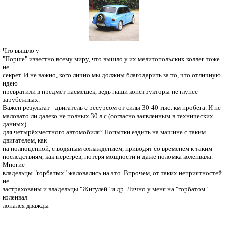
Что вышло у
"Порше" известно всему миру, что вышло у их мелитопольских коллег тоже
не
секрет. И не важно, кого лично мы должны благодарить за то, что отличную
идею
превратили в предмет насмешек, ведь наши конструкторы не глупее
зарубежных.
Важен результат - двигатель с ресурсом от силы 30-40 тыс. км пробега. И не
маловато ли далеко не полных 30 л.с.(согласно заявленным в технических
данных)
для четырёхместного автомобиля? Попытки ездить на машине с таким
двигателем, как
на полноценной, с водяным охлаждением, приводят со временем к таким
последствиям, как перегрев, потеря мощности и даже поломка коленвала.
Многие
владельцы "горбатых" жаловались на это. Впрочем, от таких неприятностей
не
застрахованы и владельцы "Жигулей" и др. Лично у меня на "горбатом"
коленвал
лопался дважды