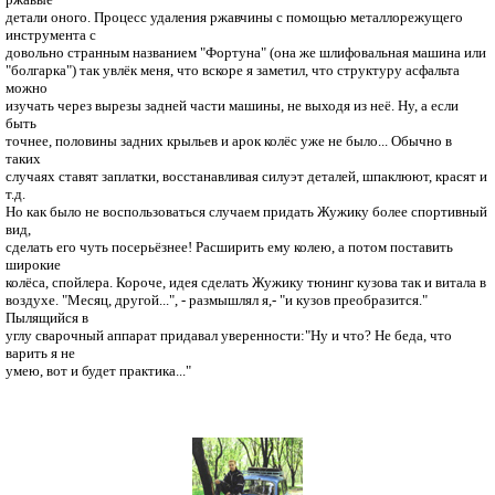
детали оного. Процесс удаления ржавчины с помощью металлорежущего
инструмента с
довольно странным названием "Фортуна" (она же шлифовальная машина или
"болгарка") так увлёк меня, что вскоре я заметил, что структуру асфальта
можно
изучать через вырезы задней части машины, не выходя из неё. Ну, а если
быть
точнее, половины задних крыльев и арок колёс уже не было... Обычно в
таких
случаях ставят заплатки, восстанавливая силуэт деталей, шпаклюют, красят и
т.д.
Но как было не воспользоваться случаем придать Жужику более спортивный
вид,
сделать его чуть посерьёзнее! Расширить ему колею, а потом поставить
широкие
колёса, спойлера. Короче, идея сделать Жужику тюнинг кузова так и витала в
воздухе. "Месяц, другой...", - размышлял я,- "и кузов преобразится."
Пылящийся в
углу сварочный аппарат придавал уверенности:"Ну и что? Не беда, что
варить я не
умею, вот и будет практика..."