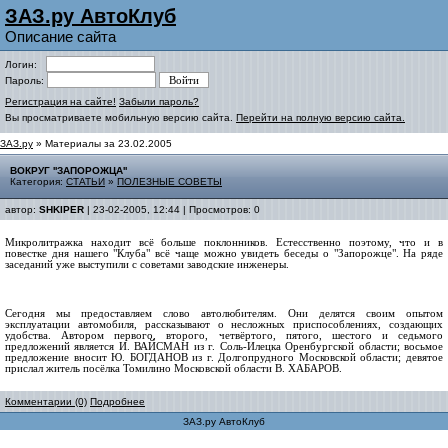
ЗАЗ.ру АвтоКлуб
Описание сайта
Логин:
Пароль:
Регистрация на сайте!
Забыли пароль?
Вы просматриваете мобильную версию сайта.
Перейти на полную версию сайта.
ЗАЗ.ру
» Материалы за 23.02.2005
ВОКРУГ ''ЗАПОРОЖЦА''
Категория:
СТАТЬИ
»
ПОЛЕЗНЫЕ СОВЕТЫ
автор:
SHKIPER
| 23-02-2005, 12:44 | Просмотров: 0
Микролитражка находит всё больше поклонников. Естесственно поэтому, что и в
повестке дня нашего "Клуба" всё чаще можно увидеть беседы о "Запорожце". На ряде
заседаний уже выступили с советами заводские инженеры.
Сегодня мы предоставляем слово автолюбителям. Они делятся своим опытом
эксплуатации автомобиля, рассказывают о несложных приспособлениях, создающих
удобства. Автором первого, второго, четвёртого, пятого, шестого и седьмого
предложений является И. ВАЙСМАН из г. Соль-Илецка Оренбургской области; восьмое
предложение вносит Ю. БОГДАНОВ из г. Долгопрудного Московской области; девятое
прислал житель посёлка Томилино Московской области В. ХАБАРОВ.
Комментарии (0)
Подробнее
ЗАЗ.ру АвтоКлуб