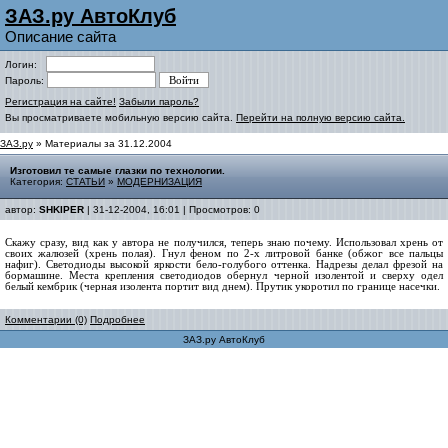
ЗАЗ.ру АвтоКлуб
Описание сайта
Логин:
Пароль:
Регистрация на сайте!
Забыли пароль?
Вы просматриваете мобильную версию сайта.
Перейти на полную версию сайта.
ЗАЗ.ру
» Материалы за 31.12.2004
Изготовил те самые глазки по технологии.
Категория:
СТАТЬИ
»
МОДЕРНИЗАЦИЯ
автор:
SHKIPER
| 31-12-2004, 16:01 | Просмотров: 0
Скажу сразу, вид как у автора не получился, теперь знаю почему. Использовал хрень от
своих жалюзей (хрень полая). Гнул феном по 2-х литровой банке (обжог все пальцы
нафиг). Светодиоды высокой яркости бело-голубого оттенка. Надрезы делал фрезой на
бормашине. Места крепления светодиодов обернул черной изолентой и сверху одел
белый кембрик (черная изолента портит вид днем). Прутик укоротил по границе насечки.
Комментарии (0)
Подробнее
ЗАЗ.ру АвтоКлуб